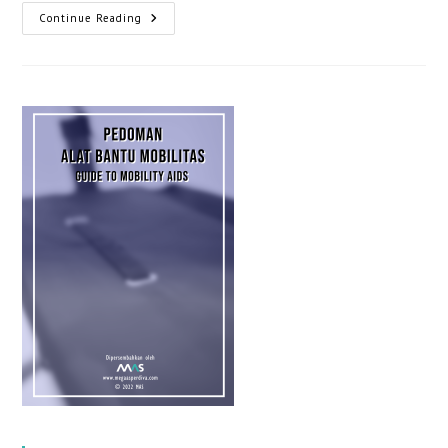
Hal-
Continue Reading
Hal
Yang
Patut
Diperhatikan
Apabila
Anda
Memiliki
Anggota
Keluarga
Lanjut
Usia