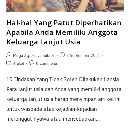
Hal-hal Yang Patut Diperhatikan
Apabila Anda Memiliki Anggota
Keluarga Lanjut Usia
Post
Post
Mega Asperdiva Sukses
8 September 2021
author:
published:
Post
Post
Artikel
0 Comments
category:
comments:
10 Tindakan Yang Tidak Boleh Dilakukan Lansia
Para lanjut usia dan Anda yang memiliki anggota
keluarga lanjut usia harap menyimpan artikel ini
untuk waspada atas kejadian-kejadian
merenggut nyawa atau menyebabkan…