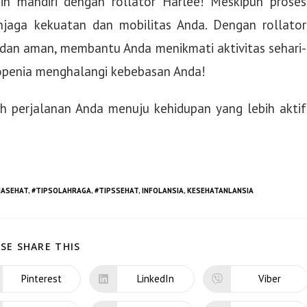
h mandiri dengan rollator Harlee! Meskipun proses
jaga kekuatan dan mobilitas Anda. Dengan rollator
 dan aman, membantu Anda menikmati aktivitas sehari-
rkopenia menghalangi kebebasan Anda!
ah perjalanan Anda menuju kehidupan yang lebih aktif
IASEHAT
,
#TIPSOLAHRAGA
,
#TIPSSEHAT
,
INFOLANSIA
,
KESEHATANLANSIA
SE SHARE THIS
Pinterest
LinkedIn
Viber