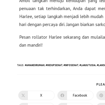
Ambil langkah menuju kehidupan yang lebi
penuaan tak terhindarkan, Anda dapat men
Harlee, setiap langkah menjadi lebih mudah
hari dengan percaya diri. Jangan biarkan sa
Pesan rollator Harlee sekarang dan mulail
dan mandiri!
TAGS
:
#AMANDIRUMAH
,
#HIDUPSEHAT
,
#INFOSEHAT
,
#LANJUTUSIA
,
#LANS
PLEA
X
Facebook