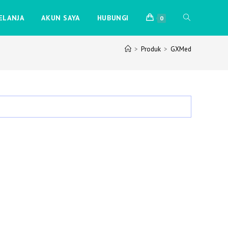
TOGGLE
ELANJA
AKUN SAYA
HUBUNGI
0
>
Produk
>
GXMed
WEBSITE
SEARCH