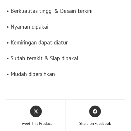
• Berkualitas tinggi & Desain terkini
• Nyaman dipakai
• Kemiringan dapat diatur
• Sudah terakit & Siap dipakai
• Mudah dibersihkan
Opens
Opens
in
in
a
a
Tweet This Product
Share on Facebook
new
new