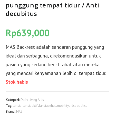
punggung tempat tidur / Anti
decubitus
Rp
639,000
MAS Backrest adalah sandaran punggung yang
ideal dan serbaguna, direkomendasikan untuk
pasien yang sedang beristirahat atau mereka
yang mencari kenyamanan lebih di tempat tidur.
Stok habis
Kategori:
Daily Living Aids
Tag:
lansia
,
lansiaaktif
,
lansiasehat
,
mobilityaidspecialist
Brand:
MAS