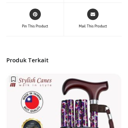
window
window
Opens
Opens
in
in
a
a
Pin This Product
Mail This Product
new
new
window
window
Produk Terkait