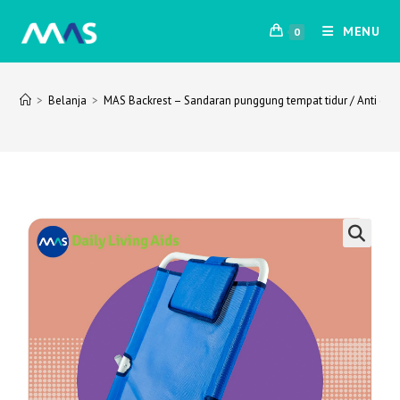
Skip
MENU
to
0
content
>
Belanja
>
MAS Backrest – Sandaran punggung tempat tidur / Anti dec