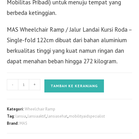
Mobilitas Pribadi) untuk menuju tempat yang
berbeda ketinggian.
MAS Wheelchair Ramp / Jalur Landai Kursi Roda –
Single-fold 122cm dibuat dari bahan aluminium
berkualitas tinggi yang kuat namun ringan dan
dapat menahan beban hingga 272 kilogram.
Kuantitas
-
+
TAMBAH KE KERANJANG
MAS
Wheelchair
Ramp
Kategori:
Wheelchair Ramp
/
Tag:
lansia
,
lansiaaktif
,
lansiasehat
,
mobilityaidspecialist
Jalur
Brand:
MAS
Landai
Kursi