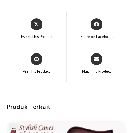
Opens
Opens
in
in
a
a
Tweet This Product
Share on Facebook
new
new
window
window
Opens
Opens
in
in
a
a
Pin This Product
Mail This Product
new
new
window
window
Produk Terkait