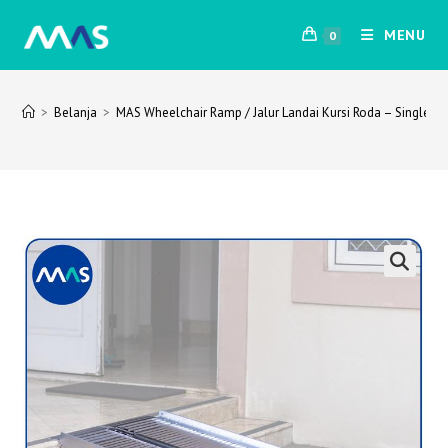
Skip
MENU
to
0
content
>
Belanja
>
MAS Wheelchair Ramp / Jalur Landai Kursi Roda – Single-f