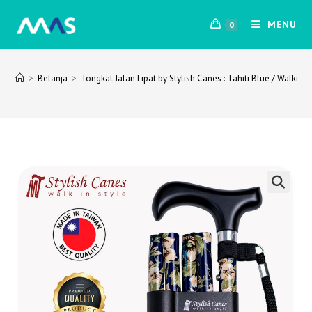
Skip
MENU
to
0
content
>
Belanja
>
Tongkat Jalan Lipat by Stylish Canes : Tahiti Blue / Walking 