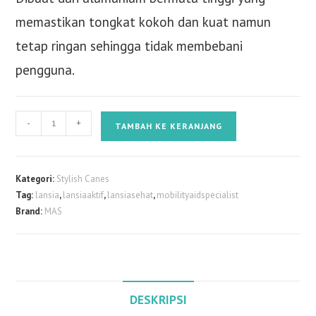
memastikan tongkat kokoh dan kuat namun
tetap ringan sehingga tidak membebani
pengguna.
Kuantitas
-
+
TAMBAH KE KERANJANG
Tongkat
Jalan
Lipat
Kategori:
Stylish Canes
by
Tag:
lansia
,
lansiaaktif
,
lansiasehat
,
mobilityaidspecialist
Stylish
Brand:
MAS
Canes
:
Tahiti
Blue
/
DESKRIPSI
Walking