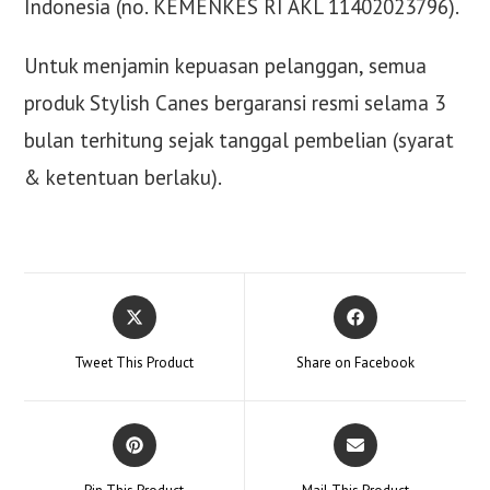
Indonesia (no. KEMENKES RI AKL 11402023796).
Untuk menjamin kepuasan pelanggan, semua
produk Stylish Canes bergaransi resmi selama 3
bulan terhitung sejak tanggal pembelian (syarat
& ketentuan berlaku).
Opens
Opens
in
in
a
a
Tweet This Product
Share on Facebook
new
new
window
window
Opens
Opens
in
in
a
a