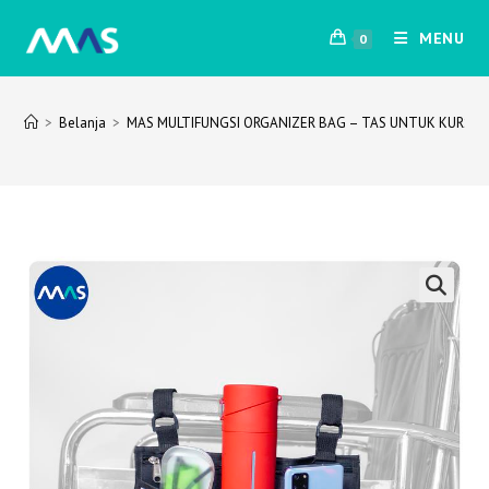
Skip
MENU
to
0
content
>
Belanja
>
MAS MULTIFUNGSI ORGANIZER BAG – TAS UNTUK KURSI 