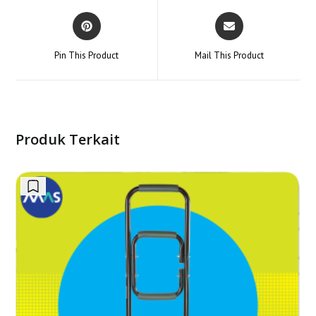
Opens
Opens
in
in
a
a
Pin This Product
Mail This Product
new
new
window
window
Produk Terkait