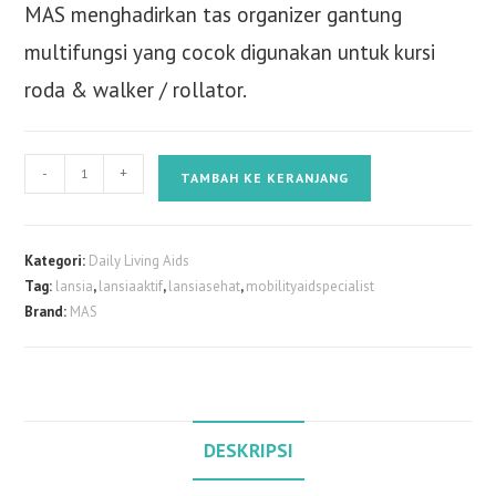
MAS menghadirkan tas organizer gantung
multifungsi yang cocok digunakan untuk kursi
roda & walker / rollator.
Kuantitas
-
+
TAMBAH KE KERANJANG
MAS
MULTIFUNGSI
ORGANIZER
Kategori:
Daily Living Aids
BAG
Tag:
lansia
,
lansiaaktif
,
lansiasehat
,
mobilityaidspecialist
-
Brand:
MAS
TAS
UNTUK
KURSI
RODA/WALKER
DESKRIPSI