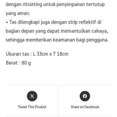
dengan ritsleting untuk penyimpanan tertutup
yang aman.
• Tas dilengkapi juga dengan strip reflektif di
bagian depan yang dapat memantulkan cahaya,
sehingga memberikan keamanan bagi pengguna.
Ukuran tas : L 33cm x T 18cm
Berat : 80 g
Opens
Opens
in
in
a
a
Tweet This Product
Share on Facebook
new
new
window
window