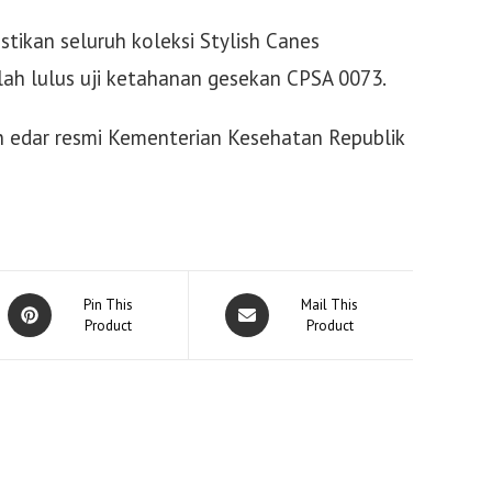
kan seluruh koleksi Stylish Canes
telah lulus uji ketahanan gesekan CPSA 0073.
in edar resmi Kementerian Kesehatan Republik
Opens
Opens
Pin This
Mail This
in
Product
in
Product
a
a
new
new
window
window