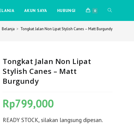
TOGGLE
ELANJA
AKUN SAYA
HUBUNGI
0
Belanja
>
Tongkat Jalan Non Lipat Stylish Canes – Matt Burgundy
WEBSITE
SEARCH
Tongkat Jalan Non Lipat
Stylish Canes – Matt
Burgundy
Rp
799,000
READY STOCK, silakan langsung dipesan.