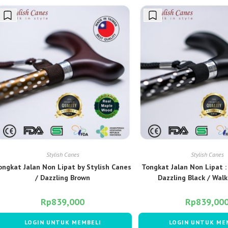
Stylish Canes
Stylish Canes
ongkat Jalan Non Lipat by Stylish Canes
Tongkat Jalan Non Lipat :
/ Dazzling Brown
Dazzling Black / Walk
Rp
839,000
Rp
839,00
LOGIN UNTUK MEMBELI
LOGIN UNTUK ME