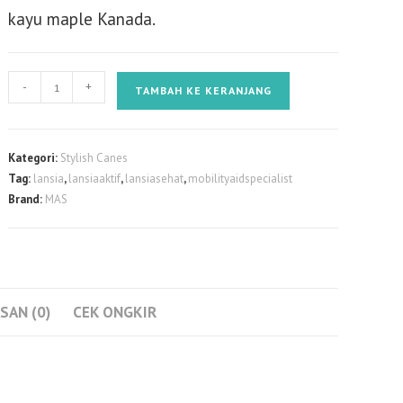
kayu maple Kanada.
Kuantitas
-
+
TAMBAH KE KERANJANG
Tongkat
Jalan
Non
Kategori:
Stylish Canes
Lipat
Tag:
lansia
,
lansiaaktif
,
lansiasehat
,
mobilityaidspecialist
Stylish
Brand:
MAS
Canes
-
Matt
Burgundy
SAN (0)
CEK ONGKIR