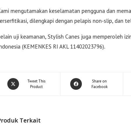
Kami mengutamakan keselamatan pengguna dan memasti
erserfitikasi, dilengkapi dengan pelapis non-slip, dan 
elain uji keamanan, Stylish Canes juga memperoleh iz
Indonesia (KEMENKES RI AKL 11402023796).
Opens
Opens
Tweet This
Share on
in
Product
in
Facebook
a
a
new
new
window
window
Produk Terkait