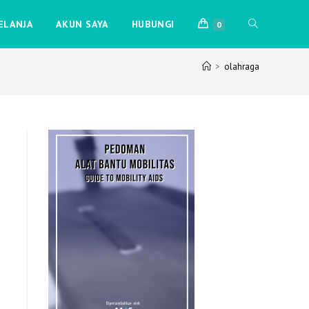
TOGGLE
ELANJA
AKUN SAYA
HUBUNGI
0
>
olahraga
WEBSITE
SEARCH