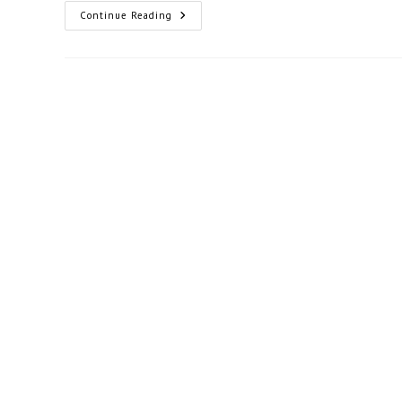
6
Continue Reading
Strategi
Efektif
Untuk
Mempertahankan
Motivasi
Dalam
Berolahraga