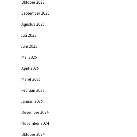
Oktober 2025
September 2025
Agustus 2025
Juli 2025
Juni 2025
Mei 2025
April 2025
Maret 2025
Februari 2025
Januari 2025
Desember 2024
November 2024
Oktober 2024