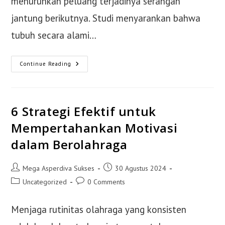
menurunkan peluang terjadinya serangan
jantung berikutnya. Studi menyarankan bahwa
tubuh secara alami…
Mengapa
Continue Reading
Tidur
Yang
Cukup
Penting
Setelah
Serangan
6 Strategi Efektif untuk
Jantung
Mempertahankan Motivasi
dalam Berolahraga
Post
Post
Mega Asperdiva Sukses
30 Agustus 2024
author:
published:
Post
Post
Uncategorized
0 Comments
category:
comments:
Menjaga rutinitas olahraga yang konsisten