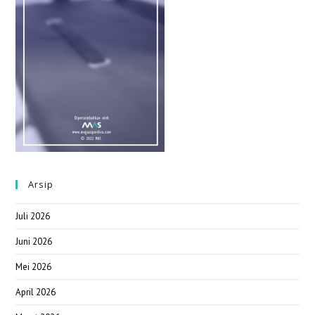
Arsip
Juli 2026
Juni 2026
Mei 2026
April 2026