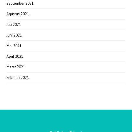
September 2021
Agustus 2021
Juli 2021
Juni 2021
Mei 2021
April 2021
Maret 2021
Februari 2021