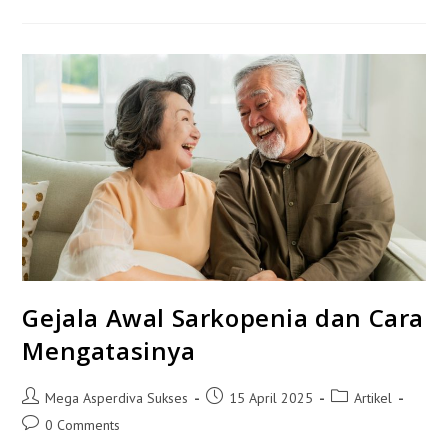
Dan
Faktor
Risiko
Sarkopenia
Gejala Awal Sarkopenia dan Cara
Mengatasinya
Post
Post
Post
Mega Asperdiva Sukses
15 April 2025
Artikel
author:
published:
category:
Post
0 Comments
comments: