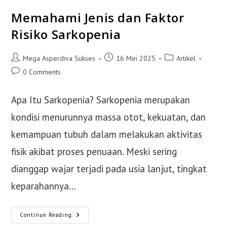
Memahami Jenis dan Faktor
Risiko Sarkopenia
Post
Post
Post
Mega Asperdiva Sukses
16 Mei 2025
Artikel
author:
published:
category:
Post
0 Comments
comments:
Apa Itu Sarkopenia? Sarkopenia merupakan
kondisi menurunnya massa otot, kekuatan, dan
kemampuan tubuh dalam melakukan aktivitas
fisik akibat proses penuaan. Meski sering
dianggap wajar terjadi pada usia lanjut, tingkat
keparahannya…
Memahami
Continue Reading
Jenis